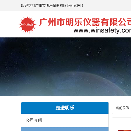
欢迎访问广州市明乐仪器有限公司官网！
走进明乐
当前位置
公司介绍