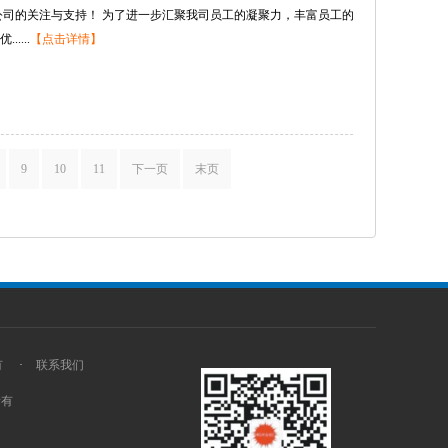
公司的关注与支持！ 为了进一步汇聚我司员工的凝聚力，丰富员工的
...
【点击详情】
9
10
11
下一页
末页
有
·
联系我们
所有