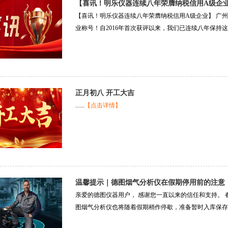
【喜讯！明乐仪器连续八年荣膺纳税信用A级企
【喜讯！明乐仪器连续八年荣膺纳税信用A级企业】 广
业称号！自2016年首次获评以来，我们已连续八年保持这项国家
正月初八 开工大吉
......
【点击详情】
温馨提示｜德图烟气分析仪在假期停用前的注意
亲爱的德图仪器用户， 感谢您一直以来的信任和支持。
图烟气分析仪也将随着假期稍作停歇，准备暂时入库保存。...