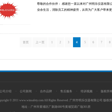
尊敬的合作伙伴： 感谢您一直以来对广州明乐仪器有限
业余生活，消除员工的精神疲劳，从而为广大客户带来更优...
首页
上一页
1
2
3
4
5
6
7
8
公司介绍
·
公司新闻
·
合作品牌
·
售后服务
·
培训视频
·
版权所
pyright © 2011
www.winsafety.com
All Rights Reserved.
广州市明乐仪器有限公司
版权
地址：广州市黄埔区广新路680号黄埔贸易广场301房