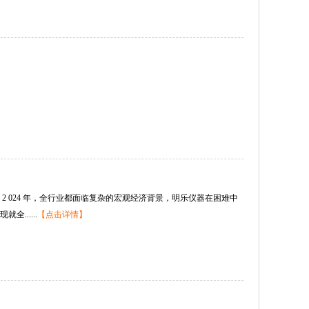
的 2 024 年，全行业都面临复杂的宏观经济背景，明乐仪器在困难中
......
【点击详情】