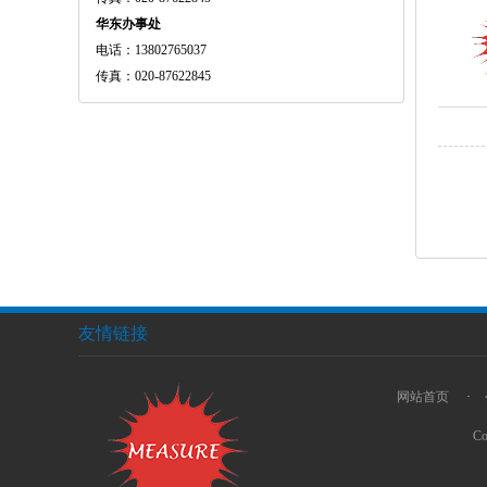
华东办事处
电话：13802765037
传真：020-87622845
友情链接
网站首页
·
Co